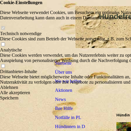
Cookie-Einstellungen
Diese Webseite verwendet Cookies, um Besuchern ein optimales Nutzerer
Hundefreu
Datenverarbeitung kann dann auch in einem Drittland erfolgen. Weiter
Wir he
Technisch notwendige
Diese Cookies sind zum Betrieb der Webseite notwendig, z.B. zum Sch
Analytische
Diese Cookies werden verwendet, um das Nutzererlebnis weiter zu optim
Ausspielung von personalisierter Werbung durch die Nachverfolgung de
Startseite
Drittanbieter-Inhalte
Über uns
Diese Webseite bietet möglicherweise Inhalte oder Funktionalitäten an,
Wo wir helfen
Nutzeraktivität zu verfolgen oder ihre Angebote zu personalisieren und
Ablehnen
Aktionen
Alle akzeptieren
Speichern
News
Ihre Hilfe
Hündin 
Notfälle in PL
Hündinnen in D