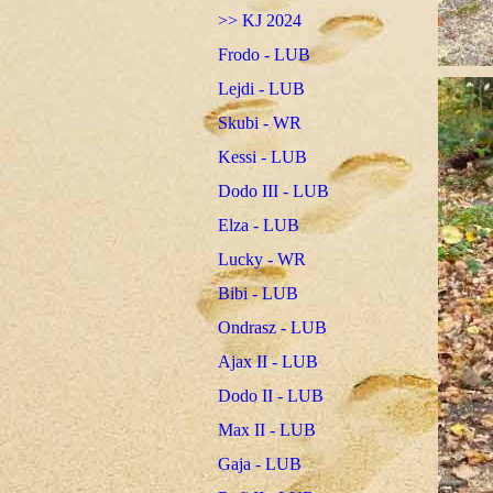
>> KJ 2024
Frodo - LUB
Lejdi - LUB
Skubi - WR
Kessi - LUB
Dodo III - LUB
Elza - LUB
Lucky - WR
Bibi - LUB
Ondrasz - LUB
Ajax II - LUB
Dodo II - LUB
Max II - LUB
Gaja - LUB