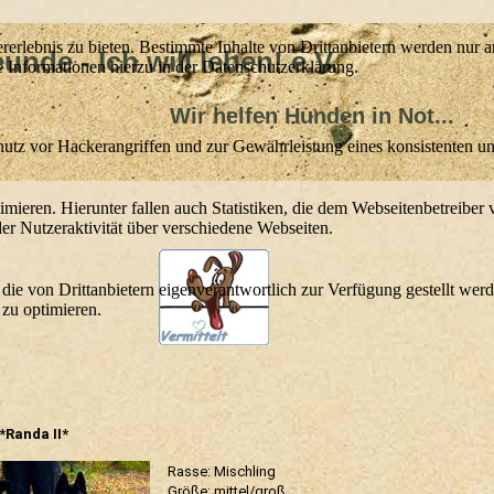
lebnis zu bieten. Bestimmte Inhalte von Drittanbietern werden nur ang
nde - Ich will leben! e.V.
e Informationen hierzu in der Datenschutzerklärung.
lfen Hunden in Not...
utz vor Hackerangriffen und zur Gewährleistung eines konsistenten un
ieren. Hierunter fallen auch Statistiken, die dem Webseitenbetreiber v
r Nutzeraktivität über verschiedene Webseiten.
 die von Drittanbietern eigenverantwortlich zur Verfügung gestellt wer
 zu optimieren.
*Randa II*
Rasse: Mischling
Größe: mittel/groß