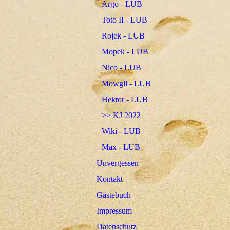
Argo - LUB
Toto II - LUB
Rojek - LUB
Mopek - LUB
Nico - LUB
Mowgli - LUB
Hektor - LUB
>> KJ 2022
Wiki - LUB
Max - LUB
Unvergessen
Kontakt
Gästebuch
Impressum
Datenschutz