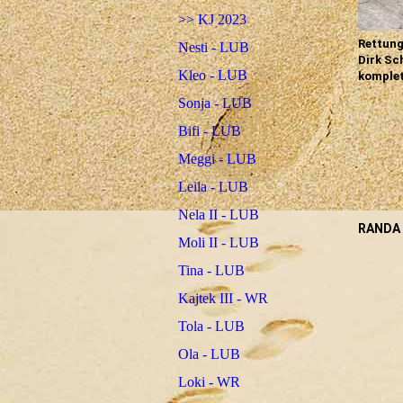
>> KJ 2023
Rettun
Nesti - LUB
Dirk Sc
Kleo - LUB
komple
Sonja - LUB
Bifi - LUB
Meggi - LUB
Leila - LUB
Nela II - LUB
RANDA I
Moli II - LUB
Tina - LUB
Kajtek III - WR
Tola - LUB
Ola - LUB
Loki - WR