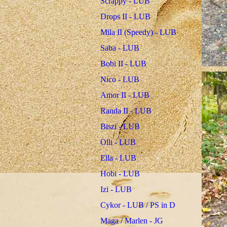
Scrappy - LUB
Drops II - LUB
Mila II (Speedy) - LUB
Saba - LUB
Bobi II - LUB
Nico - LUB
Amor II - LUB
Randa II - LUB
Biszi - LUB
Olli - LUB
Ella - LUB
Hobi - LUB
Izi - LUB
Cykor - LUB / PS in D
Maga / Marlen - JG