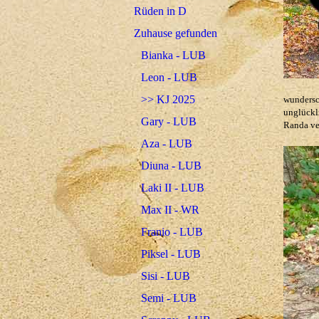
Rüden in D
Zuhause gefunden
Bianka - LUB
Leon - LUB
>> KJ 2025
wunders
unglückl
Gary - LUB
Randa ve
Aza - LUB
Diuna - LUB
Laki II - LUB
Max II - WR
Franio - LUB
Piksel - LUB
Sisi - LUB
Semi - LUB