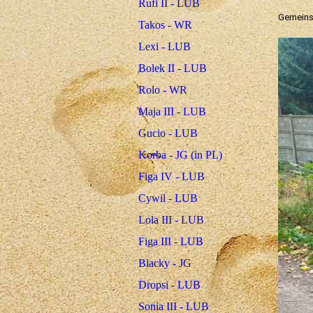
Rufi II - LUB
Gemeinsa
Takos - WR
Lexi - LUB
Bolek II - LUB
Rolo - WR
Maja III - LUB
Gucio - LUB
Korba - JG (in PL)
Figa IV - LUB
Cywil - LUB
Lola III - LUB
Figa III - LUB
Blacky - JG
Dropsi - LUB
Sonia III - LUB