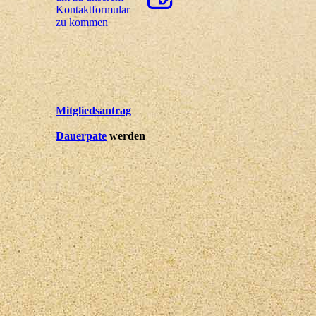
Kon­takt­for­mu­lar
zu kommen
Mitgliedsantrag
Dauerpate
werden