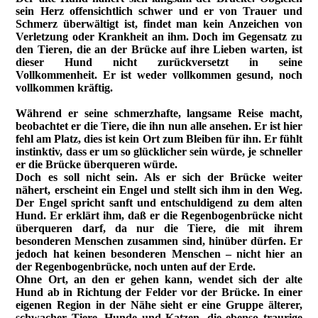
sein Herz offensichtlich schwer und er von Trauer und
Schmerz überwältigt ist, findet man kein Anzeichen von
Verletzung oder Krankheit an ihm. Doch im Gegensatz zu
den Tieren, die an der Brücke auf ihre Lieben warten, ist
dieser Hund nicht zurückversetzt in seine
Vollkommenheit. Er ist weder vollkommen gesund, noch
vollkommen kräftig.
Während er seine schmerzhafte, langsame Reise macht,
beobachtet er die Tiere, die ihn nun alle ansehen. Er ist hier
fehl am Platz, dies ist kein Ort zum Bleiben für ihn. Er fühlt
instinktiv, dass er um so glücklicher sein würde, je schneller
er die Brücke überqueren würde.
Doch es soll nicht sein. Als er sich der Brücke weiter
nähert, erscheint ein Engel und stellt sich ihm in den Weg.
Der Engel spricht sanft und entschuldigend zu dem alten
Hund. Er erklärt ihm, daß er die Regenbogenbrücke nicht
überqueren darf, da nur die Tiere, die mit ihrem
besonderen Menschen zusammen sind, hinüber dürfen. Er
jedoch hat keinen besonderen Menschen – nicht hier an
der Regenbogenbrücke, noch unten auf der Erde.
Ohne Ort, an den er gehen kann, wendet sich der alte
Hund ab in Richtung der Felder vor der Brücke. In einer
eigenen Region in der Nähe sieht er eine Gruppe älterer,
schwacher Tiere, Hunde und Katzen, die ebenso traurige