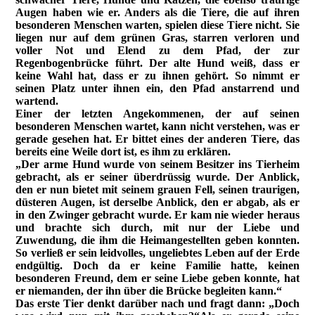
Augen haben wie er. Anders als die Tiere, die auf ihren
besonderen Menschen warten, spielen diese Tiere nicht. Sie
liegen nur auf dem grünen Gras, starren verloren und
voller Not und Elend zu dem Pfad, der zur
Regenbogenbrücke führt. Der alte Hund weiß, dass er
keine Wahl hat, dass er zu ihnen gehört. So nimmt er
seinen Platz unter ihnen ein, den Pfad anstarrend und
wartend.
Einer der letzten Angekommenen, der auf seinen
besonderen Menschen wartet, kann nicht verstehen, was er
gerade gesehen hat. Er bittet eines der anderen Tiere, das
bereits eine Weile dort ist, es ihm zu erklären.
„Der arme Hund wurde von seinem Besitzer ins Tierheim
gebracht, als er seiner überdrüssig wurde. Der Anblick,
den er nun bietet mit seinem grauen Fell, seinen traurigen,
düsteren Augen, ist derselbe Anblick, den er abgab, als er
in den Zwinger gebracht wurde. Er kam nie wieder heraus
und brachte sich durch, mit nur der Liebe und
Zuwendung, die ihm die Heimangestellten geben konnten.
So verließ er sein leidvolles, ungeliebtes Leben auf der Erde
endgültig. Doch da er keine Familie hatte, keinen
besonderen Freund, dem er seine Liebe geben konnte, hat
er niemanden, der ihn über die Brücke begleiten kann.“
Das erste Tier denkt darüber nach und fragt dann: „Doch