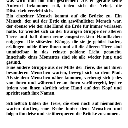
was wird nun mit ihm geschehen?“
Als er gerade seine
Antwort bekommen soll, teilen sich die Nebel, die
Düsterkeit verzieht sich.
Ein einzelner Mensch kommt auf die Brücke zu. Ein
Mensch, der auf der Erde ein gewöhnlicher Mensch war,
der ebenso wie der alte Hund die Erde für immer verlassen
hatte. Er wendet sich zu der traurigen Gruppe der älteren
Tiere und hält ihnen seine ausgestreckten Handflächen
entgegen. Die süßesten Klänge, die sie je gehört hatten,
erklingen milde über ihnen und all die älteren Tiere sind
unmittelbar in das reinste goldene Licht getaucht.
Innerhalb eines Momentes sind sie alle wieder jung und
gesund.
Eine andere Gruppe aus der Mitte der Tiere, die auf ihren
besonderen Menschen warten, bewegt sich zu dem Pfad.
Als sie dem Menschen näher kommen, verbeugt sich jedes
von ihnen und während er an ihnen vorübergeht, legt er
jedem von ihnen zärtlich seine Hand auf den Kopf und
spricht sanft ihre Namen.
Schließlich bilden die Tiere, die eben noch auf niemanden
warten durften, eine Reihe hinter dem Menschen und
folgen ihm leise und sie überqueren die Brücke zusammen.