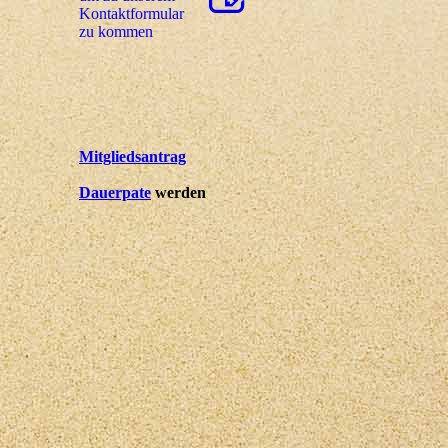
Kon­takt­for­mu­lar
zu kommen
Mitgliedsantrag
Dauerpate
werden