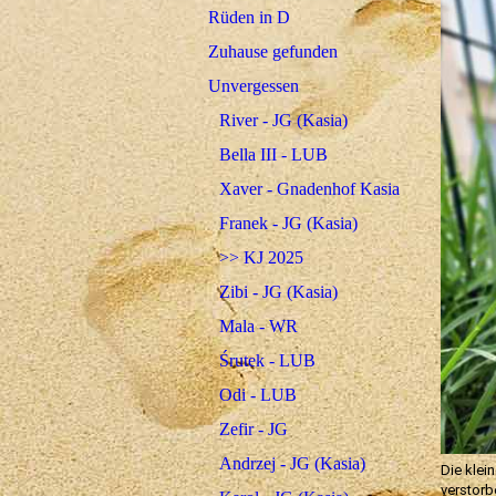
Rüden in D
Zuhause gefunden
Unvergessen
River - JG (Kasia)
Bella III - LUB
Xaver - Gnadenhof Kasia
Franek - JG (Kasia)
>> KJ 2025
Zibi - JG (Kasia)
Mala - WR
Śrutek - LUB
Odi - LUB
Zefir - JG
Andrzej - JG (Kasia)
Die klei
verstorb