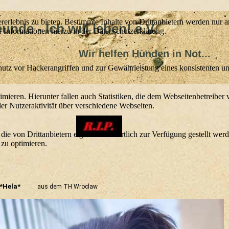
lebnis zu bieten. Bestimmte Inhalte von Drittanbietern werden nur ang
nde - Ich will leben! e.V.
e Informationen hierzu in der Datenschutzerklärung.
lfen Hunden in Not...
utz vor Hackerangriffen und zur Gewährleistung eines konsistenten un
ieren. Hierunter fallen auch Statistiken, die dem Webseitenbetreiber v
r Nutzeraktivität über verschiedene Webseiten.
 die von Drittanbietern eigenverantwortlich zur Verfügung gestellt wer
 zu optimieren.
 *Hela*
aus dem TH Wroclaw