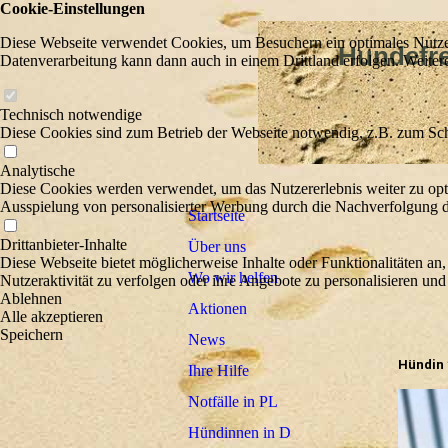
Cookie-Einstellungen
Diese Webseite verwendet Cookies, um Besuchern ein optimales Nutzerer
Hundefreu
Datenverarbeitung kann dann auch in einem Drittland erfolgen. Weiter
Wir he
Technisch notwendige
Diese Cookies sind zum Betrieb der Webseite notwendig, z.B. zum Sch
Analytische
Diese Cookies werden verwendet, um das Nutzererlebnis weiter zu optim
Ausspielung von personalisierter Werbung durch die Nachverfolgung de
Startseite
Drittanbieter-Inhalte
Über uns
Diese Webseite bietet möglicherweise Inhalte oder Funktionalitäten an,
Wo wir helfen
Nutzeraktivität zu verfolgen oder ihre Angebote zu personalisieren und
Ablehnen
Aktionen
Alle akzeptieren
Speichern
News
Hündin
Ihre Hilfe
Notfälle in PL
Hündinnen in D