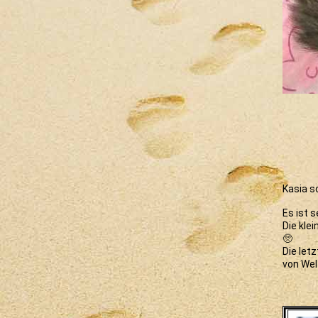
Kasia s
Es ist 
Die kle
🥺
Die let
von Welt