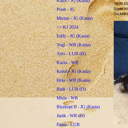
Karol - JG (Kasia)
18.09.20
Guten M
Pooh - JG
Die Marz
Marian - JG (Kasia)
>> KJ 2024
Eddy - JG (Kasia)
Yogi - WR (Kasia)
Ares - LUB (D)
Kaziu - WR
Koluś - JG (Kasia)
Hela - WR (Kasia)
Badi - LUB (D)
Misiu - WR
Biszkopt II - JG (Kasia)
Janik - WR (D)
Fanta - LUB