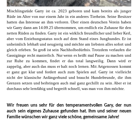
Mischlingsrüde Garry ist ca. 2023 geboren und kam bereits als junger
Rüde im Alter von nur einem Jahr in ein anderes Tierheim. Seine Besitzer
hatten das Interesse an ihm verloren. Über einen deutschen Verein haben
wir Garry dann am 14.09.25 übernommen, um endlich ein Zuhause für den
netten Rüden zu finden. Garry ist ein wirklich freundlicher und lieber Kerl,
aber vom Erziehungsstatus noch auf dem Stand eines Junghundes. Er ist
unheimlich lebhaft und neugierig und möchte am liebsten alles sofort und
gleich erleben. So groß ist sein Nachholbedürfnis. Trotzdem verlaufen die
Gassigänge recht manierlich. Nur wenn es heißt mal Pause zu machen und
zur Ruhe zu kommen, findet er das total langweilig. Dann wird er
zappelig, aber auch das muss er halt noch lernen. Mit Artgenossen kommt
er ganz gut klar und fordert auch zum Spielen auf. Garry ist vielleicht
nicht der klassische Anfängerhund und braucht Hundefreunde, die ihm
Grenzen setzen und beibringen auch mal ganz gechillt zu sein. Aber er ist
durchaus sehr lernfähig und begreift schnell, was man von ihm möchte.
Wir freuen uns sehr für den temperamentvollen Gary, der nun
auch sein eigenes Zuhause gefunden hat. Ihm und seiner neuen
Familie wünschen wir ganz viele schöne, gemeinsame Jahre!