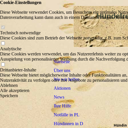
Cookie-Einstellungen
Diese Webseite verwendet Cookies, um Besuchern ein optimales Nutzerer
Hundefreu
Datenverarbeitung kann dann auch in einem Drittland erfolgen. Weiter
Wir he
Technisch notwendige
Diese Cookies sind zum Betrieb der Webseite notwendig, z.B. zum Sch
Analytische
Diese Cookies werden verwendet, um das Nutzererlebnis weiter zu optim
Ausspielung von personalisierter Werbung durch die Nachverfolgung de
Startseite
Drittanbieter-Inhalte
Über uns
Diese Webseite bietet möglicherweise Inhalte oder Funktionalitäten an,
Wo wir helfen
Nutzeraktivität zu verfolgen oder ihre Angebote zu personalisieren und
Ablehnen
Aktionen
Alle akzeptieren
Speichern
News
Ihre Hilfe
Notfälle in PL
Hündinnen in D
Hündin *