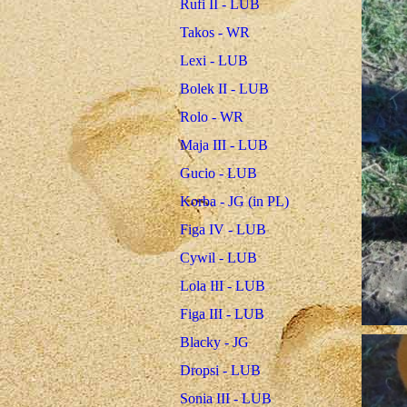
Rufi II - LUB
Takos - WR
Lexi - LUB
Bolek II - LUB
Rolo - WR
Maja III - LUB
Gucio - LUB
Korba - JG (in PL)
Figa IV - LUB
Cywil - LUB
Lola III - LUB
Figa III - LUB
Blacky - JG
Dropsi - LUB
Sonia III - LUB