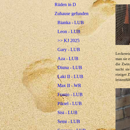
Rüden in D
Zuhause gefunden
Bianka - LUB
Leon - LUB
>> KJ 2025
Gary - LUB
Leckereie
Aza - LUB
man sie e
die Zwing
Diuna - LUB
sucht si
einiger Z
Laki II - LUB
leinenfüh
Max II - WR
Franio - LUB
Piksel - LUB
Sisi - LUB
Semi - LUB