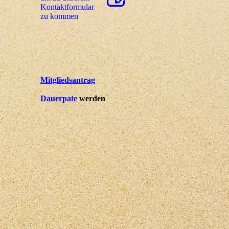
Kon­takt­for­mu­lar
zu kommen
Mitgliedsantrag
Dauerpate
werden