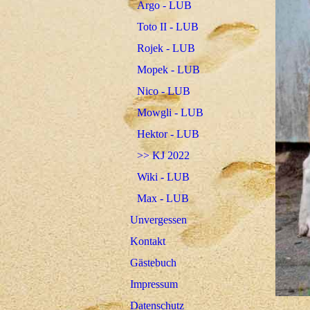
Argo - LUB
Toto II - LUB
Rojek - LUB
Mopek - LUB
Nico - LUB
Mowgli - LUB
Hektor - LUB
>> KJ 2022
Wiki - LUB
Max - LUB
Unvergessen
Kontakt
Gästebuch
Impressum
Datenschutz