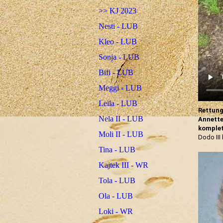
>> KJ 2023
Nesti - LUB
Kleo - LUB
Sonja - LUB
Bifi - LUB
Meggi - LUB
Leila - LUB
Rettung
Nela II - LUB
Annette
komple
Moli II - LUB
Dodo III
Tina - LUB
Kajtek III - WR
Tola - LUB
Ola - LUB
Loki - WR