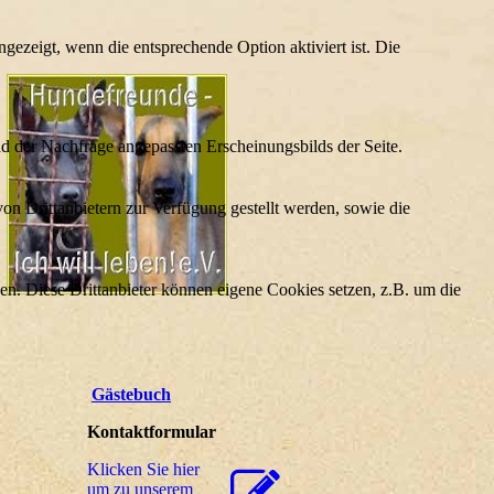
ezeigt, wenn die entsprechende Option aktiviert ist. Die
d der Nachfrage angepassten Erscheinungsbilds der Seite.
on Drittanbietern zur Verfügung gestellt werden, sowie die
den. Diese Drittanbieter können eigene Cookies setzen, z.B. um die
Gästebuch
Kontaktformular
Klicken Sie hier
um zu unserem