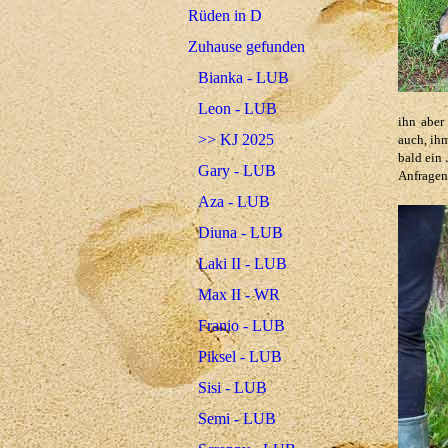
Rüden in D
Zuhause gefunden
Bianka - LUB
Leon - LUB
ihn aber
>> KJ 2025
auch, ih
bald ein
Gary - LUB
Anfragen 
Aza - LUB
Diuna - LUB
Laki II - LUB
Max II - WR
Franio - LUB
Piksel - LUB
Sisi - LUB
Semi - LUB