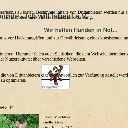
lebnis zu bieten. Bestimmte Inhalte von Drittanbietern werden nur ang
nde - Ich will leben! e.V.
e Informationen hierzu in der Datenschutzerklärung.
lfen Hunden in Not...
utz vor Hackerangriffen und zur Gewährleistung eines konsistenten un
ieren. Hierunter fallen auch Statistiken, die dem Webseitenbetreiber v
r Nutzeraktivität über verschiedene Webseiten.
 die von Drittanbietern eigenverantwortlich zur Verfügung gestellt wer
 zu optimieren.
odo III*
Rasse: Mischling
Größe: klein
Geb. Jahr: ca. 2021