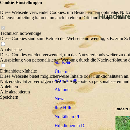
Cookie-Einstellungen
Diese Webseite verwendet Cookies, um Besuchern ein optimales Nutzerer
Hundefreu
Datenverarbeitung kann dann auch in einem Drittland erfolgen. Weiter
Wir he
Technisch notwendige
Diese Cookies sind zum Betrieb der Webseite notwendig, z.B. zum Sch
Analytische
Diese Cookies werden verwendet, um das Nutzererlebnis weiter zu optim
Ausspielung von personalisierter Werbung durch die Nachverfolgung de
Startseite
Drittanbieter-Inhalte
Über uns
Diese Webseite bietet möglicherweise Inhalte oder Funktionalitäten an,
Wo wir helfen
Nutzeraktivität zu verfolgen oder ihre Angebote zu personalisieren und
Ablehnen
Aktionen
Alle akzeptieren
Speichern
News
Ihre Hilfe
Rüde *D
Notfälle in PL
Hündinnen in D