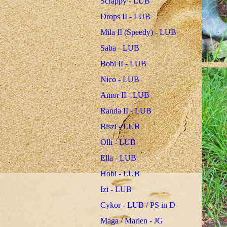
Scrappy - LUB
Drops II - LUB
Mila II (Speedy) - LUB
Saba - LUB
Bobi II - LUB
Nico - LUB
Amor II - LUB
Randa II - LUB
Biszi - LUB
Olli - LUB
Ella - LUB
Hobi - LUB
Izi - LUB
Cykor - LUB / PS in D
Maga / Marlen - JG