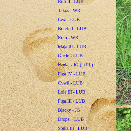
Rufi II - LUB
Takos - WR
Lexi - LUB
Bolek II - LUB
Rolo - WR
Maja III - LUB
Gucio - LUB
Korba - JG (in PL)
Figa IV - LUB
Cywil - LUB
Lola III - LUB
Figa III - LUB
Blacky - JG
Dropsi - LUB
Sonia III - LUB