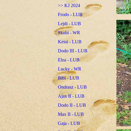
>> KJ 2024
Frodo - LUB
Lejdi - LUB
Skubi - WR
Kessi - LUB
Dodo III - LUB
Elza - LUB
Lucky - WR
Bibi - LUB
Ondrasz - LUB
Ajax II - LUB
Dodo II - LUB
Max II - LUB
Gaja - LUB